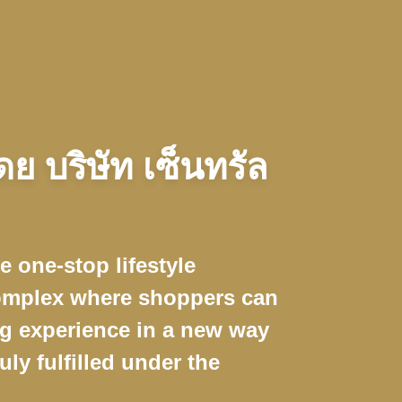
ย บริษัท เซ็นทรัล
e one-stop lifestyle
omplex where shoppers can
ng experience in a new way
ruly fulfilled under the