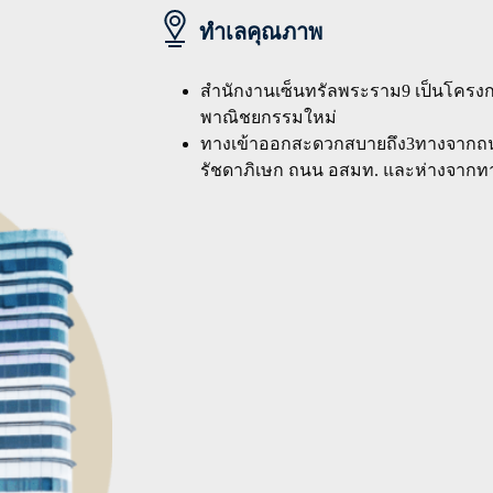
ทำเลคุณภาพ
สำนักงานเซ็นทรัลพระราม9 เป็นโครงกา
พาณิชยกรรมใหม่
ทางเข้าออกสะดวกสบายถึง3ทางจากถน
รัชดาภิเษก ถนน อสมท. และห่างจากทา